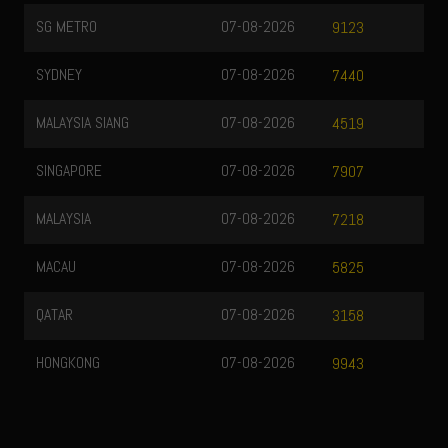
SG METRO
07-08-2026
9123
SYDNEY
07-08-2026
7440
MALAYSIA SIANG
07-08-2026
4519
SINGAPORE
07-08-2026
7907
MALAYSIA
07-08-2026
7218
MACAU
07-08-2026
5825
QATAR
07-08-2026
3158
HONGKONG
07-08-2026
9943