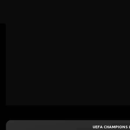
UEFA CHAMPIONS 