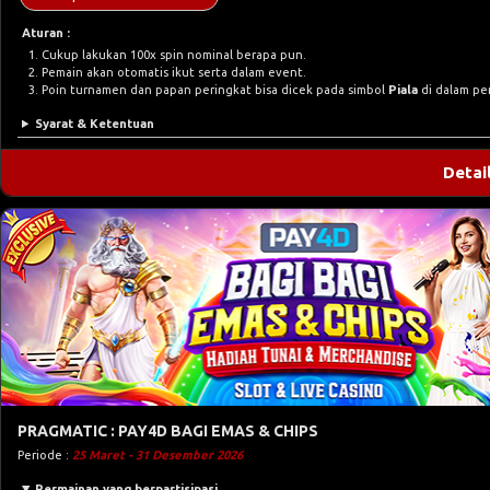
Aturan :
Cukup lakukan 100x spin nominal berapa pun.
Pemain akan otomatis ikut serta dalam event.
Poin turnamen dan papan peringkat bisa dicek pada simbol
Piala
di dalam pe
Syarat & Ketentuan
Detai
PRAGMATIC : PAY4D BAGI EMAS & CHIPS
Periode :
25 Maret - 31 Desember 2026
Permainan yang berpartisipasi