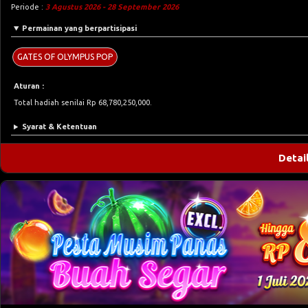
Periode :
3 Agustus 2026 - 28 September 2026
Permainan yang berpartisipasi
GATES OF OLYMPUS POP
Aturan :
Total hadiah senilai Rp 68,780,250,000.
Syarat & Ketentuan
Detai