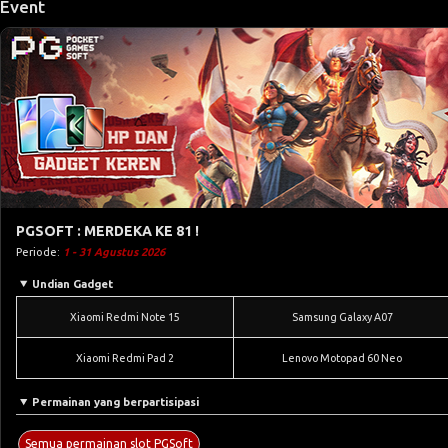
Event
PGSOFT : MERDEKA KE 81 !
Periode:
1 - 31 Agustus 2026
Undian Gadget
Xiaomi Redmi Note 15
Samsung Galaxy A07
Xiaomi Redmi Pad 2
Lenovo Motopad 60 Neo
Permainan yang berpartisipasi
Semua permainan slot PGSoft