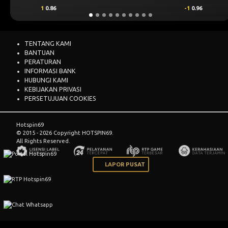
1
0.86
-1
0.96
TENTANG KAMI
BANTUAN
PERATURAN
INFORMASI BANK
HUBUNGI KAMI
KEBIJAKAN PRIVASI
PERSETUJUAN COOKIES
Hotspin69
© 2015 - 2026 Copyright HOTSPIN69.
All Rights Reserved.
LAPOR PUSAT