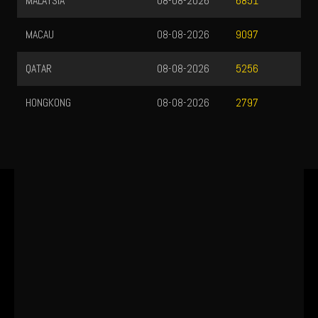
MALAYSIA
08-08-2026
6851
MACAU
08-08-2026
9097
QATAR
08-08-2026
5256
HONGKONG
08-08-2026
2797