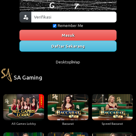
Remember Me
Masuk
Daftar Sekarang
Desktop
Wap
SA Gaming
All Games Lobby
Baccarat
Speed Baccarat